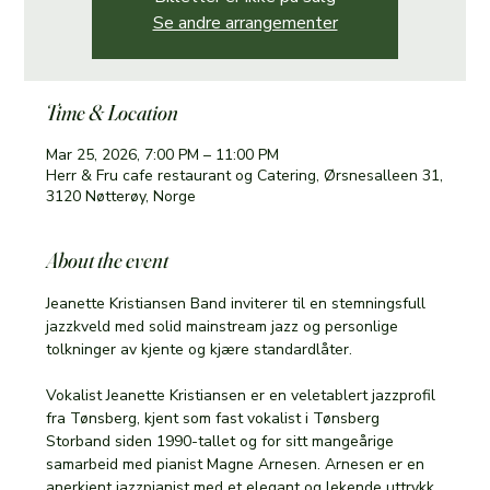
Se andre arrangementer
Time & Location
Mar 25, 2026, 7:00 PM – 11:00 PM
Herr & Fru cafe restaurant og Catering, Ørsnesalleen 31,
3120 Nøtterøy, Norge
About the event
Jeanette Kristiansen Band inviterer til en stemningsfull 
jazzkveld med solid mainstream jazz og personlige 
tolkninger av kjente og kjære standardlåter.
Vokalist Jeanette Kristiansen er en veletablert jazzprofil 
fra Tønsberg, kjent som fast vokalist i Tønsberg 
Storband siden 1990-tallet og for sitt mangeårige 
samarbeid med pianist Magne Arnesen. Arnesen er en 
anerkjent jazzpianist med et elegant og lekende uttrykk, 