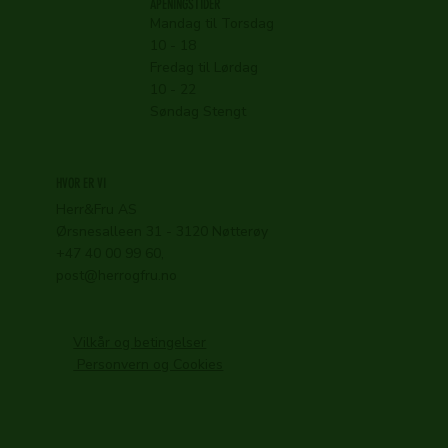
ÅPENINGSTIDER
Mandag til Torsdag
10 - 18
Fredag til Lørdag
10 - 22
Søndag Stengt
HVOR ER VI
Herr&Fru AS
Ørsnesalleen 31 - 3120 Nøtterøy
+47 40 00 99 60,
post@herrogfru.no
Vilkår og betingelser
Personvern og Cookies