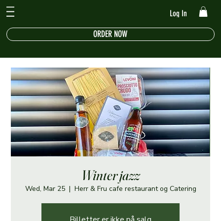
Log In
ORDER NOW
Winter jazz
Wed, Mar 25
  |  
Herr & Fru cafe restaurant og Catering
Billetter er ikke på salg