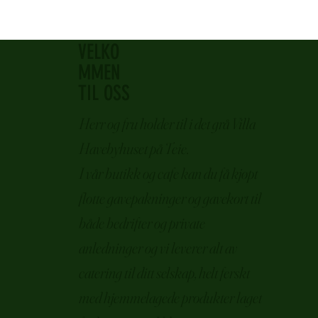
VELKO
MMEN
TIL OSS
Herr og fru holder til i det grå Villa
Havebyhuset på Teie.
I vår butikk og cafe kan du få kjøpt
flotte gavepakninger og gavekort til
både bedrifter og private
anledninger og vi leverer alt av
catering til ditt selskap, helt ferskt
med hjemmelagede produkter laget