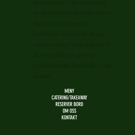
fra bunnen av. Vi har også et stort
utvalg i Italienske produkter som vi
importerer selv og som vi
kombinerer med Norske råvarer
som er i sesong. Vi setter vår ære i å
til enhver tid levere det beste
produktet til våre kunder det er vårt
mantra!
MENY
CATERING/TAKEAWAY
RESERVER BORD
OM OSS
KONTAKT