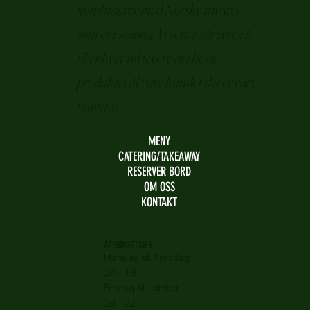
kombinerer med Norske råvarer
som er i sesong. Vi setter vår ære i å
til enhver tid levere det beste
produktet til våre kunder det er vårt
mantra!
MENY
CATERING/TAKEAWAY
RESERVER BORD
OM OSS
KONTAKT
ÅPENINGSTIDER
Mandag til Torsdag
10 - 18
Fredag til Lørdag
10 - 22