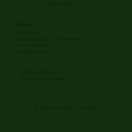
Søndag Stengt
HVOR ER VI
Herr&Fru AS
Ørsnesalleen 31 - 3120 Nøtterøy
+47 40 00 99 60,
post@herrogfru.no
Vilkår og betingelser
Personvern og Cookies
© 202x by Herr&Fru - By AltMind